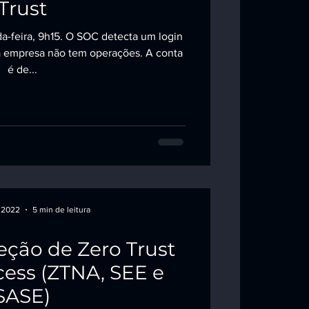
Trust
a-feira, 9h15. O SOC detecta um login
 a empresa não tem operações. A conta
é de...
e 2022
5 min de leitura
eção de Zero Trust
ess (ZTNA, SEE e
SASE)