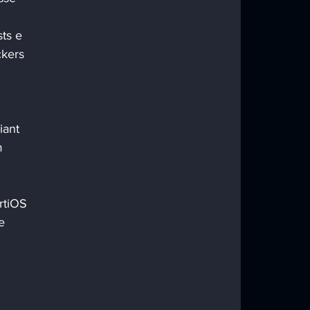
ts e 
kers 
 
iant 
m 
rtiOS 
e 
 