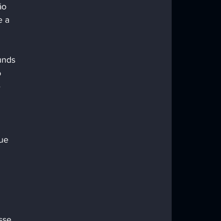
ão 
 a 
unds 
 
 
ue 
 
sse 