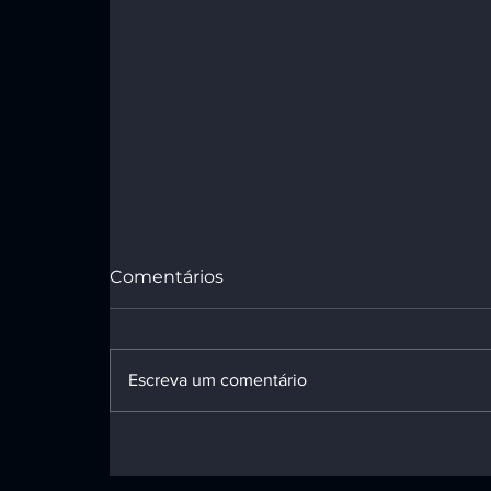
Comentários
Escreva um comentário
IA e Cibersegurança: um
novo cenário de risco e