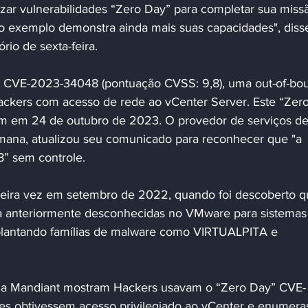
izar vulnerabilidades “Zero Day” para completar sua miss
mo exemplo demonstra ainda mais suas capacidades", disse
rio de sexta-feira.
é CVE-2023-34048 (pontuação CVSS: 9,8), uma out-of-bo
ackers com acesso de rede ao vCenter Server. Este “Zero
om em 24 de outubro de 2023. O provedor de serviços de
semana, atualizou seu comunicado para reconhecer que "a 
” sem controle. 
eira vez em setembro de 2022, quando foi descoberto q
ça anteriormente desconhecidas no VMware para sistemas
lantando famílias de malware como VIRTUALPITA e 
 da Mandiant mostram Hackers usavam o “Zero Day” CVE-
es obtivessem acesso privilegiado ao vCenter e enumera