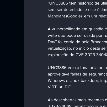
"UNC3886 tem histórico de util
sem ser detectado, e este últi
Mandiant (Google)  em um relató
A vulnerabilidade em questão 
write que pode ser usada por h
Day” foi corrigido pela Broadc
virtualização, no início desta 
exploração do CVE-2023-34048
UNC3886 veio à tona pela prim
aproveitava falhas de seguran
Windows e Linux backdoor, imp
VIRTUALPIE.
As descobertas mais recentes
2023-34048, permitindo que el