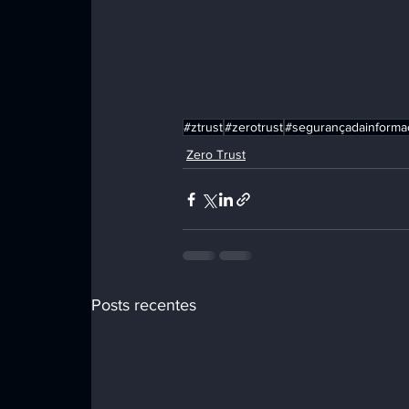
#ztrust
#zerotrust
#segurançadainforma
Zero Trust
Posts recentes