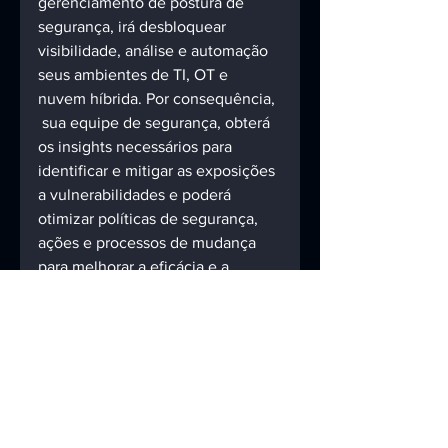
gerenciamento de postura de 
segurança, irá desbloquear 
visibilidade, análise e automação 
seus ambientes de TI, OT e 
nuvem híbrida. Por consequência, 
 sua equipe de segurança, obterá 
os insights necessários para 
identificar e mitigar as exposições 
a vulnerabilidades e poderá 
otimizar políticas de segurança, 
ações e processos de mudança 
para melhorar a eficácia e a 
eficiência em toda a empresa. 
Para saber mais sobre nossa 
plataforma de gerenciamento de 
postura de segurança! Fale com 
nosso especialista. 
#ztrust
#segurançadainformação